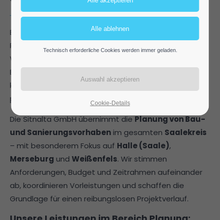
Ein gutes Ergebnis beginnt mit einer durchdachten
Planung. Ob Neubau, Umbau oder die Sanierung von
Technisch erforderliche Cookies werden immer geladen.
Wohnraum, Gewerbeflächen oder öffentlichen
Einrichtungen – wir begleiten Sie von Anfang an mit
klaren Konzepten, realistischer Einschätzung und
professioneller Vorbereitung.
Cookie-Details
Die Sitnalta GmbH übernimmt die
Planung von Bau-
und Sanierungsvorhaben
im gesamten
Saalekreis
– mit besonderem Fokus auf
Halle (Saale)
,
Merseburg
und
Weißenfels
. Wir stimmen
Anforderungen, Budget und Zeitrahmen aufeinander
ab, koordinieren Vorleistungen und schaffen die
Grundlage für einen reibungslosen Projektverlauf.
Unsere Leistungen im Bereich Planung: