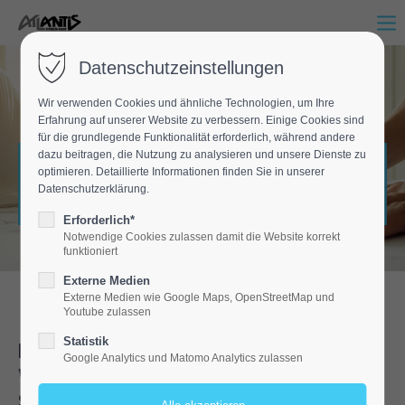
Datenschutzeinstellungen
Planung
Wir verwenden Cookies und ähnliche Technologien, um Ihre
Erfahrung auf unserer Website zu verbessern. Einige Cookies sind
für die grundlegende Funktionalität erforderlich, während andere
dazu beitragen, die Nutzung zu analysieren und unsere Dienste zu
Durchdacht bis ins Detail – wir machen aus
optimieren. Detaillierte Informationen finden Sie in unserer
Ideen funktionierende Konzepte für Bau und
Datenschutzerklärung.
Sanierung.
Erforderlich*
Notwendige Cookies zulassen damit die Website korrekt
funktioniert
Externe Medien
Externe Medien wie Google Maps, OpenStreetMap und
Youtube zulassen
Statistik
Individuelle Projektplanung für
Google Analytics und Matomo Analytics zulassen
Wohn- und Gewerbebauten im
Saalekreis